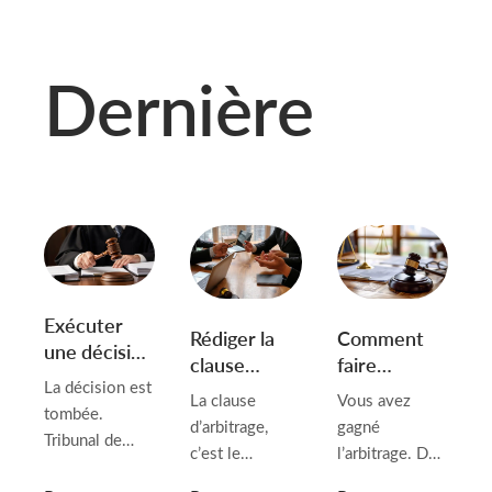
Dernière
Exécuter
Rédiger la
Comment
une décision
clause
faire
de justice
La décision est
d’arbitrage
exécuter
La clause
Vous avez
étrangère
tombée.
des contrats
une
d’arbitrage,
gagné
en
Tribunal de
avec des
sentence
c’est le
l’arbitrage. Des
Biélorussie :
commerce
sociétés
arbitrale
paragraphe que
mois
ce que les
allemand, High