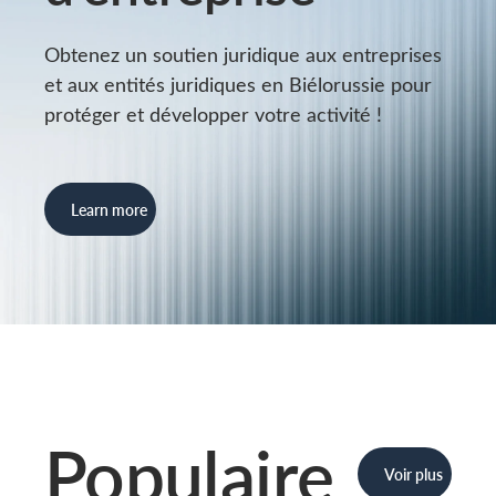
mais pas tout
clause de
Biélorussie
seul. […]
règlement des
reconnaît bien
Obtenez un soutien juridique aux entreprises
différends
les sentences
et aux entités juridiques en Biélorussie pour
détermine
arbitrales
protéger et développer votre activité !
presque tout
étrangères […]
ce qui […]
Learn more
Populaire
Voir plus