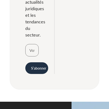
actualités
juridiques
et les
tendances
du
secteur.
S’abonner