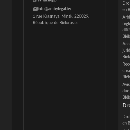
Droi
info@ambylegal.by
en B
1 rue Krasnaya, Minsk, 220029,
Arbi
République de Biélorussie
règ
diff
Biél
Acc
juri
Biél
Rec
cré
Biél
Avis
due 
Biél
Dro
Droi
en B