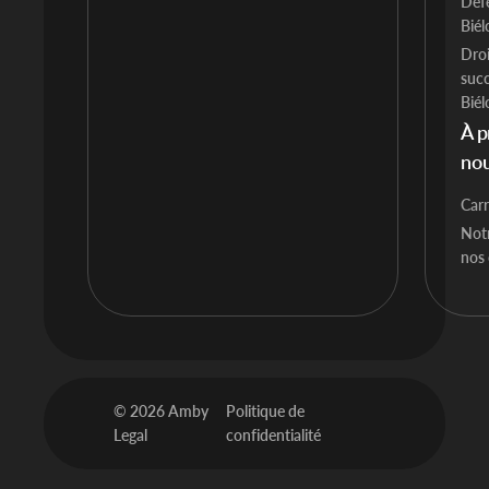
Déf
Biél
Droi
succ
Biél
À p
no
Carr
Notr
nos
© 2026 Amby
Politique de
Legal
confidentialité