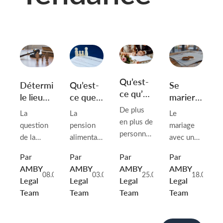
Qu’est-
Qu’est-
Se
Déterminer
ce qu’un
ce que
marier
le lieu
contrat
la
avec un
de
De plus
La
Le
La
de
pension
ressortissant
résidence
en plus de
pension
mariage
question
mariage
alimentaire
étranger
de
personnes
alimentaire
avec un
de la
en
l’enfant
envisagent,
est une
ressortissant
détermination
Biélorussie
Par
Par
Par
Par
ces
contribution
étranger
du lieu de
AMBY
AMBY
AMBY
AMBY
dernières
financière
en
résidence
08.04.2025
03.04.2025
25.03.2025
18.03.202
Legal
Legal
Legal
Legal
années, la
versée à
République
de l’enfant
Team
Team
Team
Team
conclusion
l’entretien
de
se pose
d’un
d’un
Biélorussie
lorsque
contrat de
enfant
est un
les