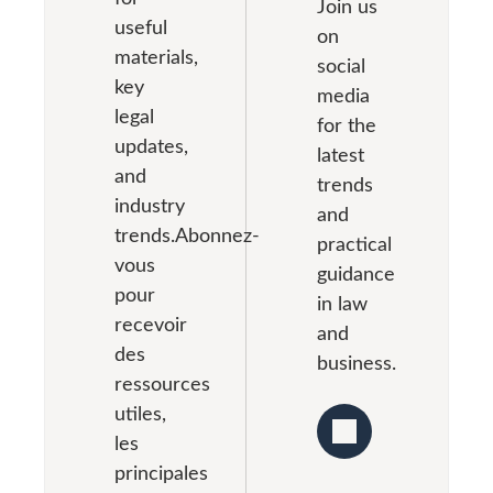
parents, la
délais et
fondées
Join us
Biélorussie,
useful
pension
procédures
sur le
on
le contrat
materials,
peut être
à
principe
social
de
recouvrée
respecter.
de la
key
media
mariage
devant le
Le présent
primauté
legal
for the
est
juge. Le
article
de
updates,
latest
désigné
quantum
examine
l’intérêt
and
comme «
trends
est arrêté
les
supérieur
industry
accord
and
soit en
spécificités
[…]
trends.Abonnez-
prénuptial
pourcentage
du
practical
» — par
vous
[…]
mariage
guidance
souci de
pour
avec un
in law
clarté,
étranger
recevoir
and
nous […]
en
des
business.
Biélorussie,
ressources
les pièces
utiles,
nécessaires,
les
[…]
principales