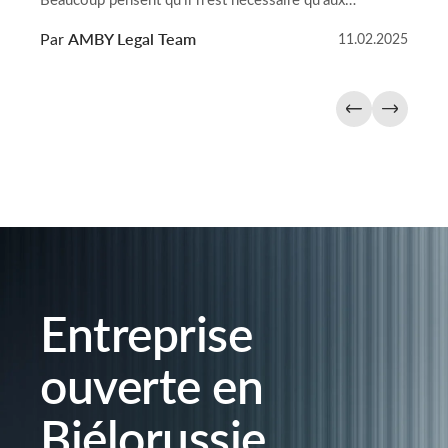
personnes fortunées — il peut pourtant être utile à
Par
AMBY Legal Team
11.02.2025
chacun. L’acte permet au propriétaire de ses biens
d’exprimer ses volontés et de désigner qui en sera
l’héritier, ce qui aide […]
Entreprise
ouverte en
Biélorussie