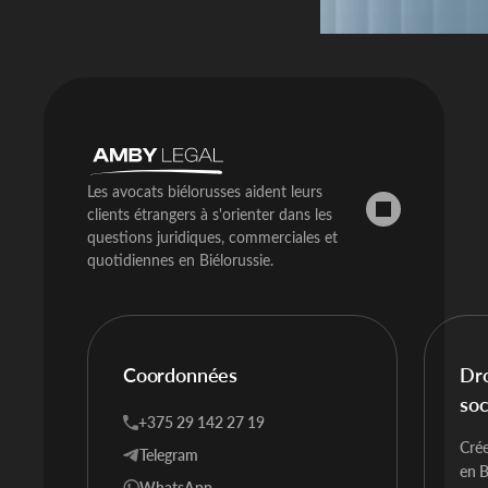
Les avocats biélorusses aident leurs
clients étrangers à s'orienter dans les
questions juridiques, commerciales et
quotidiennes en Biélorussie.
Coordonnées
Dro
soc
+375 29 142 27 19
Crée
Telegram
en B
WhatsApp