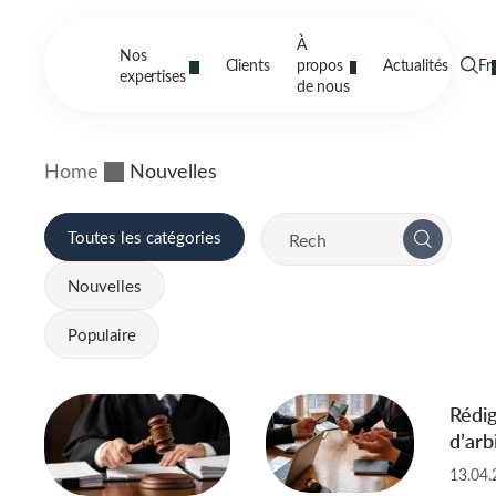
À
Nos
Clients
propos
Actualités
Fr
expertises
de nous
Home
Nouvelles
Toutes les catégories
Nouvelles
Populaire
Rédig
d’arb
contr
13.04.
des s