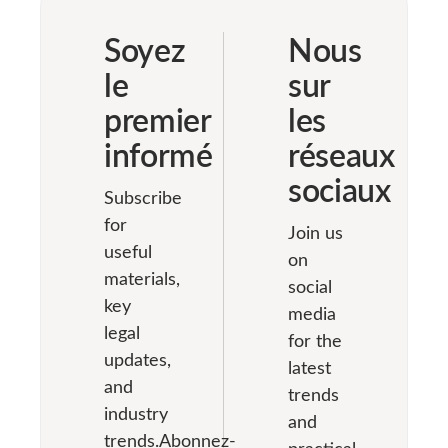
comme on
Soyez
Nous
l’espère — et le
divorce peut
le
sur
devenir la
premier
les
seule issue. Le
divorce est une
informé
réseaux
procédure
sociaux
juridique de
Subscribe
dissolution du
for
Join us
mariage. Il
useful
on
emporte une
materials,
rupture
social
key
formelle […]
media
legal
for the
updates,
latest
and
trends
industry
and
trends.Abonnez-
practical