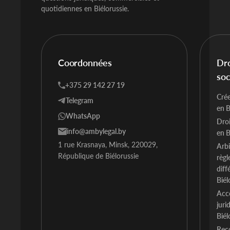
quotidiennes en Biélorussie.
Coordonnées
Dro
soc
+375 29 142 27 19
Crée
Telegram
en B
WhatsApp
Droi
info@ambylegal.by
en B
1 rue Krasnaya, Minsk, 220029,
Arbi
République de Biélorussie
règ
diff
Biél
Acc
juri
Biél
Rec