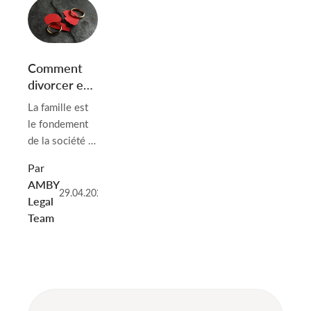
Comment
divorcer en
Biélorussie
La famille est
le fondement
de la société et
le mariage
Par
l’une des
AMBY
étapes les plus
29.04.2025
Legal
déterminantes
Team
d’une vie. Les
relations
familiales ne se
développent
pourtant pas
toujours