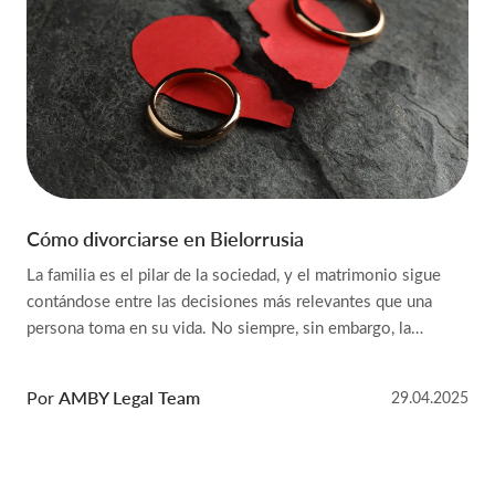
Cómo divorciarse en Bielorrusia
La familia es el pilar de la sociedad, y el matrimonio sigue
contándose entre las decisiones más relevantes que una
persona toma en su vida. No siempre, sin embargo, la
relación evoluciona en la dirección que las partes esperaban.
Y, llegado un punto, el divorcio puede dejar de ser una
Por
AMBY Legal Team
29.04.2025
posibilidad para convertirse en la […]