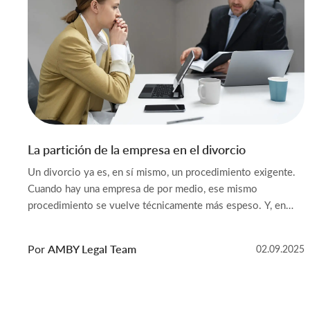
La partición de la empresa en el divorcio
Un divorcio ya es, en sí mismo, un procedimiento exigente.
Cuando hay una empresa de por medio, ese mismo
procedimiento se vuelve técnicamente más espeso. Y, en
bastantes casos, sustancialmente más tenso. En Bielorrusia,
una participación societaria o los activos vinculados a una
Por
AMBY Legal Team
02.09.2025
actividad empresarial se reputan bienes adquiridos constante
matrimonio si su creación o […]