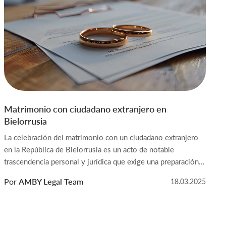
Matrimonio con ciudadano extranjero en
Bielorrusia
La celebración del matrimonio con un ciudadano extranjero
en la República de Bielorrusia es un acto de notable
trascendencia personal y jurídica que exige una preparación
cuidadosa y un examen detenido de las exigencias
Por
AMBY Legal Team
18.03.2025
normativas. La inscripción de este tipo de matrimonios
presenta particularidades técnicas que conviene conocer con
antelación: documentación específica, plazos sujetos a […]