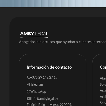
Abogados bielorrusos que ayudan a clientes internacio
Información de contacto
Co
+375 29 142 27 19
Abri
Telegram
Solu
Ases
WhatsApp
Arbi
info@ambylegal.by
Serv
Edificio Rojo 1, Minsk, 220029,