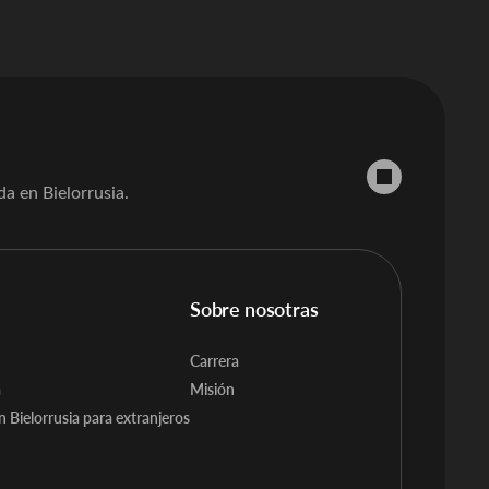
da en Bielorrusia.
Sobre nosotras
Carrera
a
Misión
n Bielorrusia para extranjeros