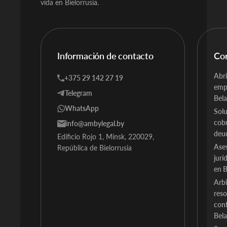
vida en Bielorrusia.
Información de contacto
Co
Abri
+375 29 142 27 19
emp
Telegram
Bela
WhatsApp
Solu
cob
info@ambylegal.by
deu
Edificio Rojo 1, Minsk, 220029,
Ase
República de Bielorrusia
jurí
en B
Arbi
reso
conf
Bela