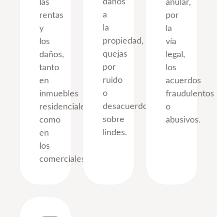
daños
las
anular,
a
rentas
por
la
y
la
propiedad,
los
vía
quejas
daños,
legal,
por
tanto
los
ruido
en
acuerdos
o
inmuebles
fraudulentos
desacuerdos
residenciales
o
sobre
como
abusivos.
lindes.
en
los
comerciales.