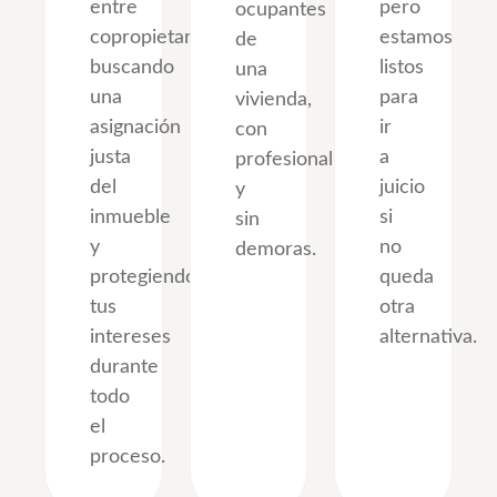
entre
pero
ocupantes
copropietarios,
estamos
de
buscando
listos
una
una
para
vivienda,
asignación
ir
con
justa
a
profesionalidad
del
juicio
y
inmueble
si
sin
y
no
demoras.
protegiendo
queda
tus
otra
intereses
alternativa.
durante
todo
el
proceso.