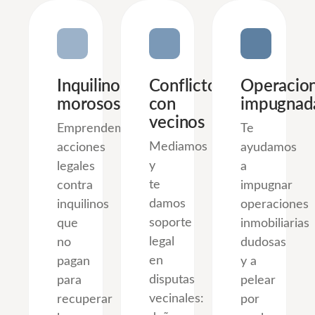
Inquilinos
Conflictos
Operacio
morosos
con
impugnad
vecinos
Emprendemos
Te
Mediamos
acciones
ayudamos
y
legales
a
te
contra
impugnar
damos
inquilinos
operaciones
soporte
que
inmobiliarias
legal
no
dudosas
en
pagan
y a
disputas
para
pelear
vecinales:
recuperar
por