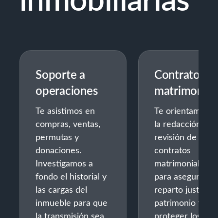
Soporte a
Contratos
operaciones
matrimonial
Te asistimos en
Te orientamos e
compras, ventas,
la redacción y
permutas y
revisión de
donaciones.
contratos
Investigamos a
matrimoniales
fondo el historial y
para asegurar u
las cargas del
reparto justo del
inmueble para que
patrimonio y
la transmisión sea
proteger los