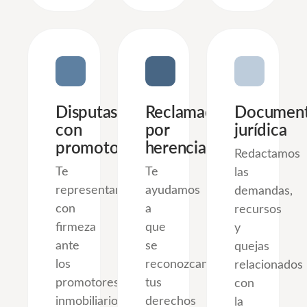
Disputas
Reclamaciones
Document
con
por
jurídica
promotores
herencia
Redactamos
Te
Te
las
representamos
ayudamos
demandas,
con
a
recursos
firmeza
que
y
ante
se
quejas
los
reconozcan
relacionados
promotores
tus
con
inmobiliarios,
derechos
la