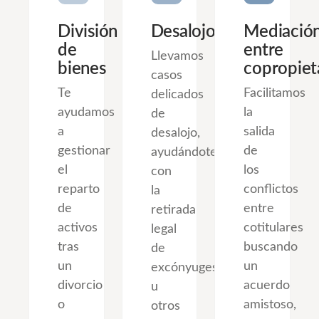
División
Desalojos
Mediació
de
entre
Llevamos
bienes
copropiet
casos
Te
Facilitamos
delicados
ayudamos
la
de
a
salida
desalojo,
gestionar
de
ayudándote
el
los
con
reparto
conflictos
la
de
entre
retirada
activos
cotitulares
legal
tras
buscando
de
un
un
excónyuges
divorcio
acuerdo
u
o
amistoso,
otros