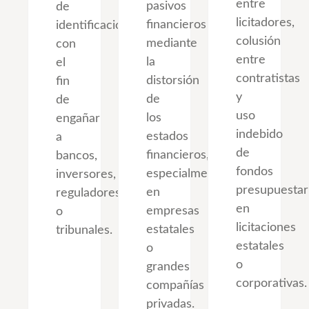
entre
pasivos
de
licitadores,
financieros
identificación
colusión
mediante
con
entre
la
el
contratistas
distorsión
fin
y
de
de
uso
los
engañar
indebido
estados
a
de
financieros,
bancos,
fondos
especialmente
inversores,
presupuestar
en
reguladores
en
empresas
o
licitaciones
estatales
tribunales.
estatales
o
o
grandes
corporativas.
compañías
privadas.