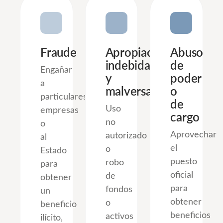
Fraude
Apropiación
Abuso
indebida
de
Engañar
y
poder
a
malversación
o
particulares,
de
Uso
empresas
cargo
no
o
Aprovechar
autorizado
al
el
o
Estado
puesto
robo
para
oficial
de
obtener
para
fondos
un
obtener
o
beneficio
beneficios
activos
ilícito,