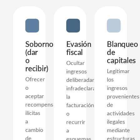
Soborno
Evasión
Blanqueo
(dar
fiscal
de
o
capitales
Ocultar
recibir)
Legitimar
ingresos
Ofrecer
los
deliberadamente,
o
ingresos
infradeclarar
aceptar
provenientes
la
recompensas
de
facturación
ilícitas
actividades
o
a
ilegales
recurrir
cambio
mediante
a
de
estructuras
esquemas