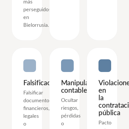
más
perseguidos
en
Bielorrusia.
Falsificación
Manipulaciones
Violacion
contables
en
Falsificar
la
Ocultar
documentos
contratac
riesgos,
financieros,
pública
pérdidas
legales
Pacto
o
o