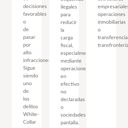
decisiones
empresariale
ilegales
favorables
operaciones
para
o
inmobiliarias
reducir
de
o
la
pasar
transferencia
carga
por
transfronteri
fiscal,
alto
especialmente
infracciones.
mediante
Sigue
operaciones
siendo
en
uno
efectivo
de
no
los
declaradas
delitos
o
White-
sociedades
Collar
pantalla.