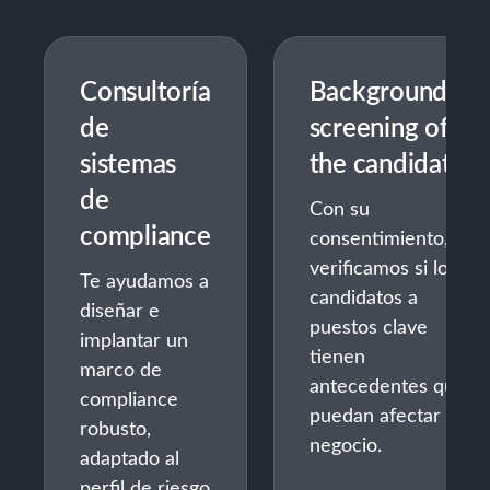
Consultoría
Background
de
screening of
sistemas
the candidates
de
Con su
compliance
consentimiento,
verificamos si los
Te ayudamos a
candidatos a
diseñar e
puestos clave
implantar un
tienen
marco de
antecedentes que
compliance
puedan afectar a su
robusto,
negocio.
adaptado al
perfil de riesgo