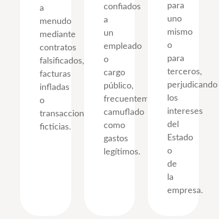
para
confiados
a
uno
a
menudo
mismo
un
mediante
o
empleado
contratos
para
o
falsificados,
terceros,
cargo
facturas
perjudicando
público,
infladas
los
frecuentemente
o
intereses
camuflado
transacciones
del
como
ficticias.
Estado
gastos
o
legítimos.
de
la
empresa.