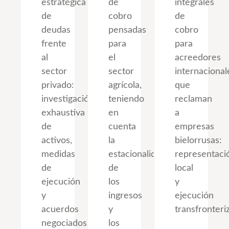
estratégica
de
integrales
de
cobro
de
deudas
pensadas
cobro
frente
para
para
al
el
acreedores
sector
sector
internacional
privado:
agrícola,
que
investigación
teniendo
reclaman
exhaustiva
en
a
de
cuenta
empresas
activos,
la
bielorrusas:
medidas
estacionalidad
representaci
de
de
local
ejecución
los
y
y
ingresos
ejecución
acuerdos
y
transfronteri
negociados
los