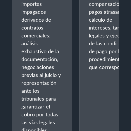
importes
compensación po
impagados
pagos atrasados:
derivados de
cálculo de
contratos
intereses, tarifas
comerciales:
legales y ejecució
análisis
de las condicione
exhaustivo de la
de pago por los
documentación,
procedimientos
negociaciones
que correspondan
previas al juicio y
representación
ante los
tribunales para
garantizar el
cobro por todas
las vías legales
disponibles.