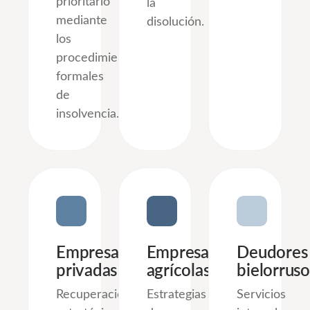
prioritario
la
mediante
disolución.
los
procedimientos
formales
de
insolvencia.
Empresas
Empresas
Deudores
privadas
agrícolas
bielorruso
Recuperación
Estrategias
Servicios