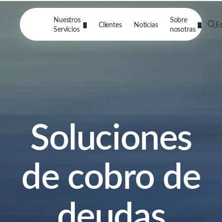
Nuestros
Sobre
Clientes
Noticias
E
Servicios
nosotras
Soluciones
de cobro de
deudas