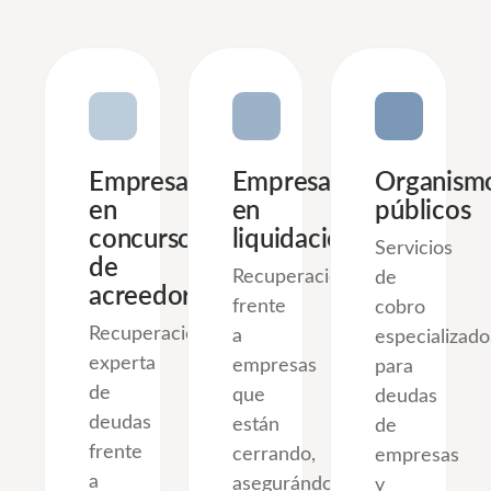
Empresas
Empresas
Organism
en
en
públicos
concurso
liquidación
Servicios
de
Recuperación
de
acreedores
frente
cobro
Recuperación
a
especializado
experta
empresas
para
de
que
deudas
deudas
están
de
frente
cerrando,
empresas
a
asegurándonos
y