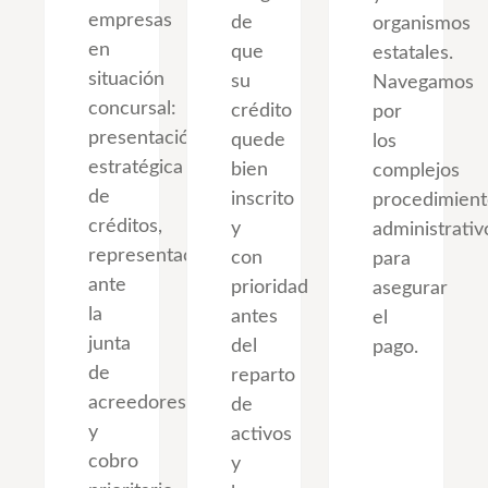
empresas
de
organismos
en
que
estatales.
situación
su
Navegamos
concursal:
crédito
por
presentación
quede
los
estratégica
bien
complejos
de
inscrito
procedimient
créditos,
y
administrativ
representación
con
para
ante
prioridad
asegurar
la
antes
el
junta
del
pago.
de
reparto
acreedores
de
y
activos
cobro
y