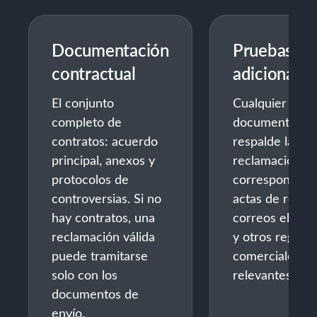
Documentación
Pruebas
contractual
adicionales
El conjunto
Cualquier
completo de
documento qu
contratos: acuerdo
respalde la
principal, anexos y
reclamación:
protocolos de
correspondenc
controversias. Si no
actas de reuni
hay contratos, una
correos electr
reclamación válida
y otros registr
puede tramitarse
comerciales
solo con los
relevantes.
documentos de
envío.