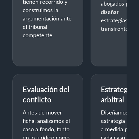
tienen recorrido y
abogados para
construimos la
diseñar
argumentación ante
estrategias
el tribunal
transfronterizas
competente.
Evaluación del
Estrategia
conflicto
arbitral
Antes de mover
Diseñamos una
ficha, analizamos el
estrategia hech
caso a fondo, tanto
a medida para
en lo jurídico como
cada caso,