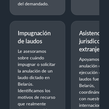
del demandado.
Impugnación
Asistencia 
de laudos
jurisdiccion
extranjeras
Le asesoramos
sobre cuándo
Apoyamos la
impugnar o solicitar
anulación o la
la anulación de un
ejecución de
laudo dictado en
laudos fuera de
Belarús.
Belarús,
Identificamos los
coordinándono
motivos de recurso
con nuestra re
que realmente
internacional d