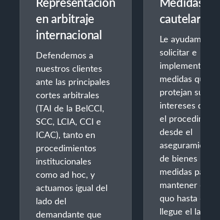
Representación
Medidas
en arbitraje
cautelares
internacional
Le ayudamos a
solicitar e
Defendemos a
implementar
nuestros clientes
medidas que
ante las principales
protejan sus
cortes arbitrales
intereses dura
(TAI de la BelCCI,
el procedimient
SCC, LCIA, CCI e
desde el
ICAC), tanto en
aseguramiento
procedimientos
de bienes hast
institucionales
medidas para
como ad hoc, y
mantener el st
actuamos igual del
quo hasta que
lado del
llegue el laudo.
demandante que