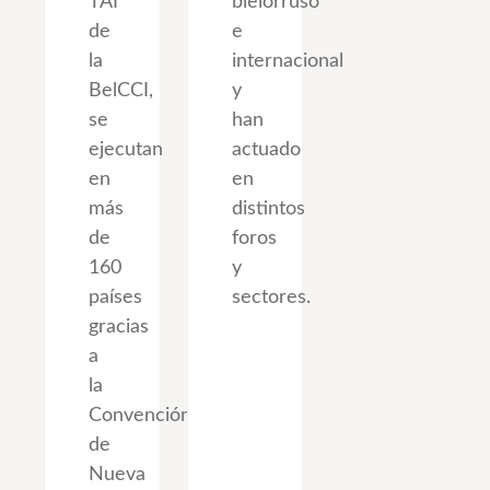
TAI
bielorruso
de
e
la
internacional
BelCCI,
y
se
han
ejecutan
actuado
en
en
más
distintos
de
foros
160
y
países
sectores.
gracias
a
la
Convención
de
Nueva