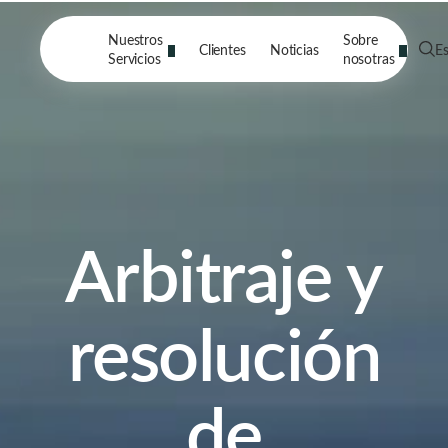
Nuestros
Sobre
Clientes
Noticias
E
Servicios
nosotras
Arbitraje y
resolución
de