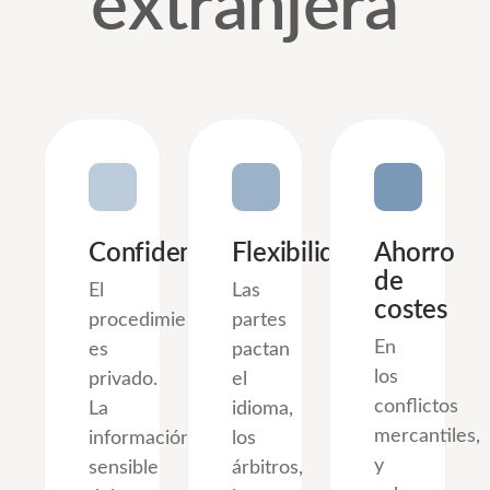
extranjera
Confidencialidad
Flexibilidad
Ahorro
de
El
Las
costes
procedimiento
partes
En
es
pactan
los
privado.
el
conflictos
La
idioma,
mercantiles,
información
los
y
sensible
árbitros,