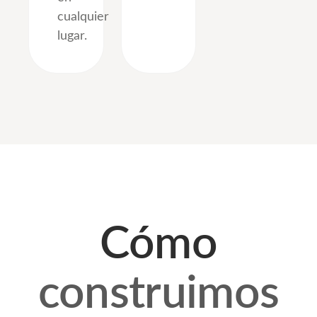
cualquier
lugar.
Cómo
construimos