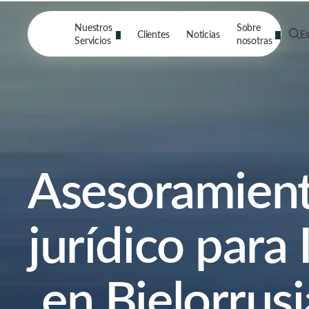
Nuestros
Sobre
Clientes
Noticias
E
Servicios
nosotras
Asesoramien
jurídico para 
en Bielorrusi