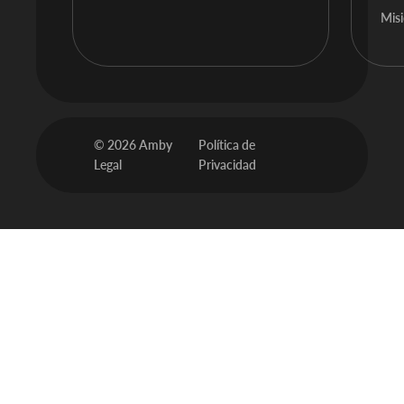
Mis
© 2026 Amby
Política de
Legal
Privacidad