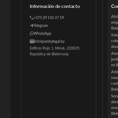
Información de contacto
Co
Abri
+375 29 142 27 19
emp
Telegram
Bela
WhatsApp
Solu
cob
info@ambylegal.by
deu
Edificio Rojo 1, Minsk, 220029,
Ase
República de Bielorrusia
jurí
en B
Arbi
reso
conf
Bela
Serv
der
merc
Biel