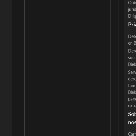
Opi
jurí
Dili
Pri
Def
en B
Der
suce
Biel
Serv
der
fami
Biel
par
extr
So
nos
Carr