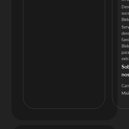
Der
suce
Biel
Serv
der
fami
Biel
par
extr
So
nos
Carr
Mis