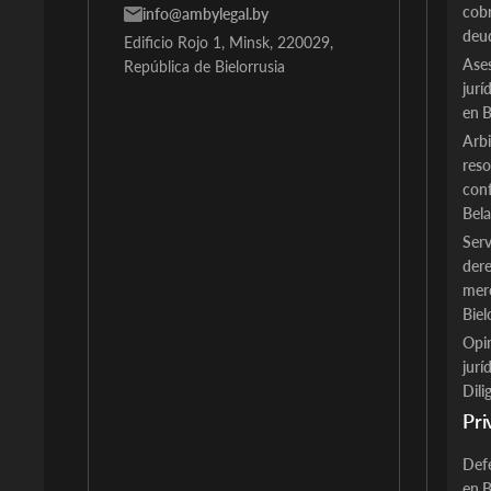
cob
info@ambylegal.by
deu
Edificio Rojo 1, Minsk, 220029,
Ase
República de Bielorrusia
jurí
en B
Arbi
reso
conf
Bela
Serv
der
merc
Biel
Opi
jurí
Dili
Pri
Def
en B