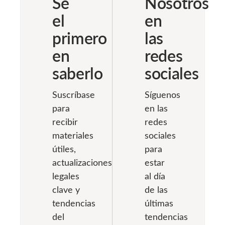
Sé
Nosotros
regulado por el
fallecimiento.
[…]
el
en
Desde el
primero
las
correcto
otorgamiento
en
redes
del testamento
saberlo
sociales
hasta la
partición de los
Suscríbase
Síguenos
bienes entre
para
en las
los parientes,
la precisión
recibir
redes
jurídica resulta
materiales
sociales
determinante
útiles,
para
en cada una de
actualizaciones
estar
las fases del
legales
al día
proceso. Los
clave y
de las
[…]
tendencias
últimas
del
tendencias