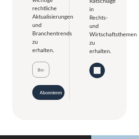
Ratschläge
lautet: ja. […]
rechtliche
in
Aktualisierungen
Rechts-
und
und
Branchentrends
Wirtschaftsthemen
zu
zu
erhalten.
erhalten.
Abonnieren