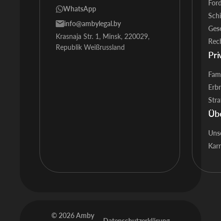
Ford
WhatsApp
Schi
info@ambylegal.by
Gese
Krasnaja Str. 1, Minsk, 220029,
Rec
Republik Weißrussland
Pri
Fami
Erb
Stra
Üb
Uns
Karr
© 2026 Amby
Datenschutzerklärung