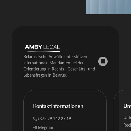
Belarussische Anwälte unterstützen
internationale Mandanten bei der
Orientierung in Rechts-, Geschäfts- und
Lebensfragen in Belarus.
Kontaktinformationen
Un
Unt
+375 29 142 27 19
Rech
Telegram