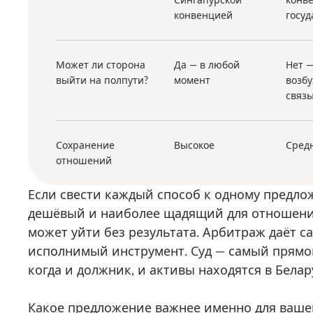
конвенцией
госуд
Может ли сторона
Да — в любой
Нет —
выйти на полпути?
момент
возб
связ
Сохранение
Высокое
Сред
отношений
Если свести каждый способ к одному предл
дешёвый и наиболее щадящий для отношений
может уйти без результата. Арбитраж даёт
исполнимый инструмент. Суд — самый прямой
когда и должник, и активы находятся в Белар
Какое предложение важнее именно для вашей