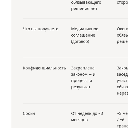
обязывающего
стор
решения нет
Что вы получаете
Медиативное
Окон
соглашение
обяз
(договор)
реше
Конфиденциальность
Закреплена
Закр
законом — и
засед
процесс, и
учас
результат
обяз
нера
Сроки
От недель до ~3
~3 ме
месяцев
/ ~6
тран