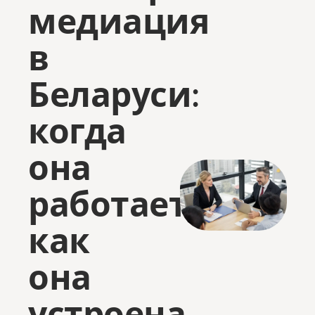
медиация
в
Беларуси:
когда
она
работает,
как
она
устроена