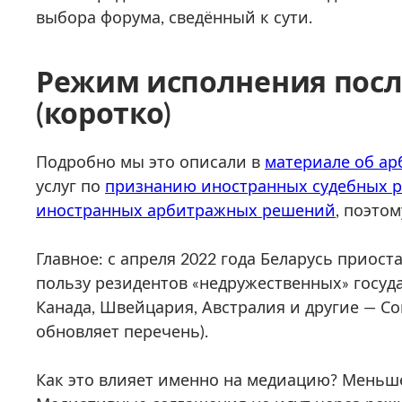
выбора форума, сведённый к сути.
Режим исполнения после
(коротко)
Подробно мы это описали в
материале об ар
услуг по
признанию иностранных судебных 
иностранных арбитражных решений
, поэтом
Главное: с апреля 2022 года Беларусь приос
пользу резидентов «недружественных» госуда
Канада, Швейцария, Австралия и другие — С
обновляет перечень).
Как это влияет именно на медиацию? Меньше