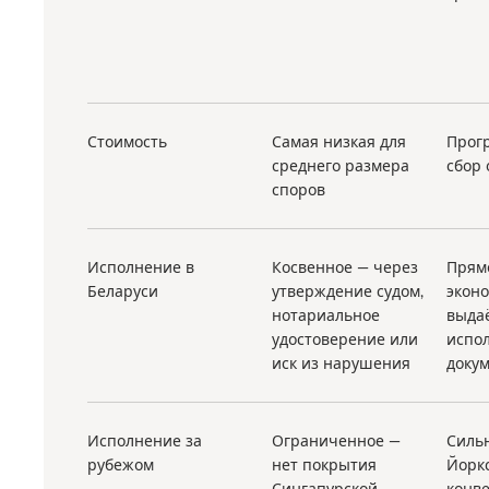
Стоимость
Самая низкая для
Прог
среднего размера
сбор 
споров
Исполнение в
Косвенное — через
Прям
Беларуси
утверждение судом,
экон
нотариальное
выда
удостоверение или
испо
иск из нарушения
доку
Исполнение за
Ограниченное —
Силь
рубежом
нет покрытия
Йорк
Сингапурской
конве