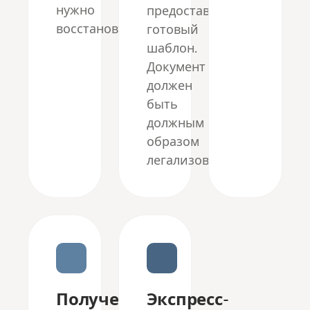
нужно
предоставляем
восстановить.
готовый
шаблон.
Документ
должен
быть
должным
образом
легализован.
Получение
Экспресс-