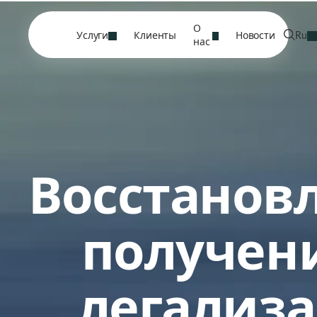
О
Услуги
Клиенты
Новости
Ru
нас
Восстанов
получен
легализ