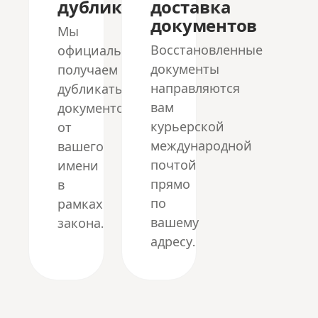
дубликатов
доставка
документов
Мы
Восстановленные
официально
документы
получаем
направляются
дубликаты
вам
документов
курьерской
от
международной
вашего
почтой
имени
прямо
в
по
рамках
вашему
закона.
адресу.