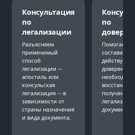
Консультация
Консуль
по
по
легализации
доверен
Разъясняем
Помогаем
применимый
составить
способ
действующ
легализации —
доверенност
апостиль или
необходиму
консульская
восстановле
легализация — в
получения 
зависимости от
легализаци
страны назначения
документов.
и вида документа.