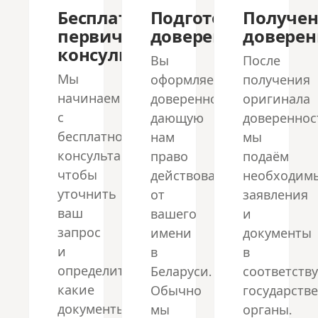
Бесплатная
Подготовка
Получе
первичная
доверенности
доверен
консультация
Вы
После
Мы
оформляете
получения
начинаем
доверенность,
оригинала
с
дающую
довереннос
бесплатной
нам
мы
консультации,
право
подаём
чтобы
действовать
необходим
уточнить
от
заявления
ваш
вашего
и
запрос
имени
документы
и
в
в
определить,
Беларуси.
соответст
какие
Обычно
государств
документы
мы
органы.