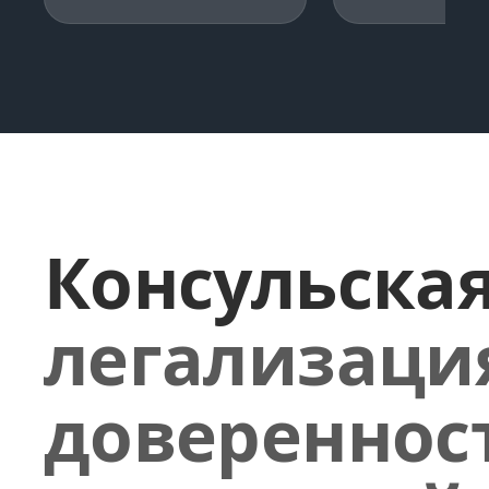
Консульска
легализаци
довереннос