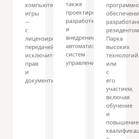
также
компьютерные
программн
проектирование,
игры
обеспечени
разработка
—
разработа
и
с
резиденто
внедрение
лицензированием,
Парка
автоматизированных
передачей
высоких
систем
исключительных
технологий
управления.
прав
или
и
с
документированием.
его
участием,
включая
обучение
и
повышение
квалифика