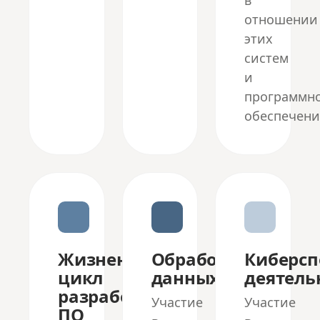
в
отношении
этих
систем
и
программн
обеспечени
Жизненный
Обработка
Киберсп
цикл
данных
деятель
разработки
Участие
Участие
ПО