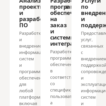
Анализ,
Разработка
Услуги
проектирование
программного
по
и
обеспечения
внедре
разработка
на
и
ПО
заказ
поддер
и
Разработка
Предоставл
системная
и
услуг,
интеграция
внедрение
связанных
Разработка
информационных
с
программного
систем
внедрением
обеспечения
и
поддержкой
в
программного
сопровожд
соответствии
обеспечения
и
со
для
эксплуатац
спецификациями
любой
информаци
пользователя,
платформы,
систем
а
включая
и