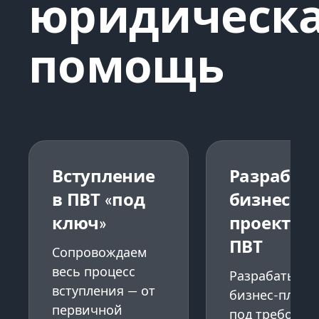
юридическ
помощь
Вступление
Разработ
в ПВТ «под
бизнес-
ключ»
проекта
ПВТ
Сопровождаем
весь процесс
Разрабатыва
вступления — от
бизнес-план
первичной
под требован