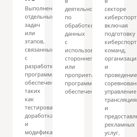
в
в
Выполнение
деятельности
секторе
отдельных
по
киберспорт
задач
обработке
включая
или
данных
подготовку
этапов,
с
киберспор
связанных
использованием
команд,
с
стороннего
организац
разработкой
или
и
программного
проприетарного
проведени
обеспечения,
программного
соревнован
таких
обеспечения.
управление
как
трансляци
тестирование,
и
доработка
предоставл
и
рекламных
модификация
услуг,