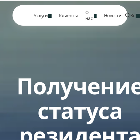
О
Услуги
Клиенты
Новости
Ru
нас
Получени
статуса
резидент