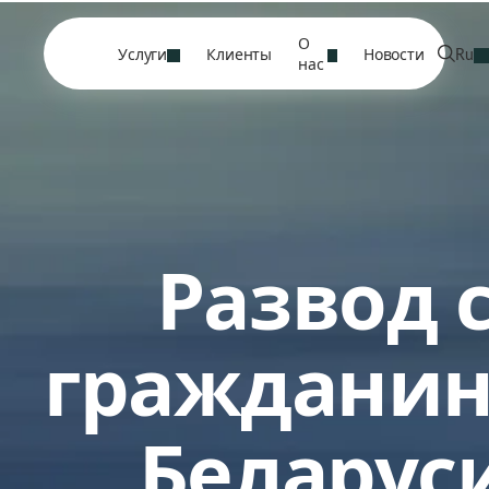
О
Услуги
Клиенты
Новости
Ru
нас
Развод 
граждани
Беларус