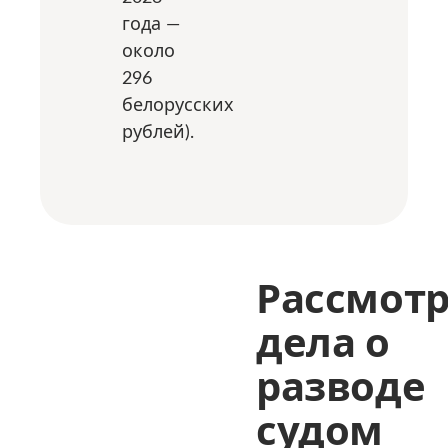
года —
около
296
белорусских
рублей).
Рассмот
дела о
разводе
судом