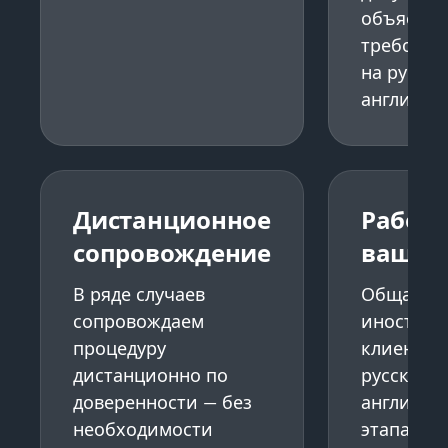
объясня
требован
на русско
английск
Дистанционное
Работа
сопровождение
вашем
В ряде случаев
Общаемся
сопровождаем
иностра
процедуру
клиентам
дистанционно по
русском 
доверенности — без
английск
необходимости
этапах.