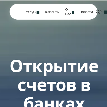
О
Услуги
Клиенты
Новости
Ru
нас
Открытие
счетов в
банках