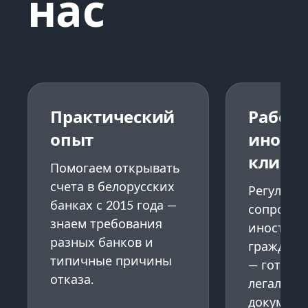
нас
Практический
Работа
опыт
иност
клиен
Помогаем открывать
счета в белорусских
Регулярн
банках с 2015 года —
сопрово
знаем требования
иностран
разных банков и
граждан 
типичные причины
— готови
отказа.
легализу
документ