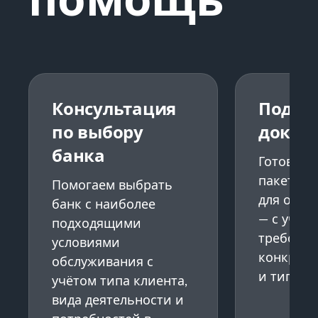
Консультация
Подго
по выбору
докум
банка
Готовим
пакет до
Помогаем выбрать
для откр
банк с наиболее
— с учёт
подходящими
требова
условиями
конкретн
обслуживания с
и типа кл
учётом типа клиента,
вида деятельности и