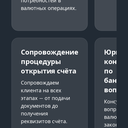
потребностей в
валютных операциях.
Сопровождение
Юриди
процедуры
консу
открытия счёта
по
банко
Сопровождаем
вопро
клиента на всех
этапах — от подачи
Консульт
документов до
вопроса
получения
валютно
реквизитов счёта.
законода