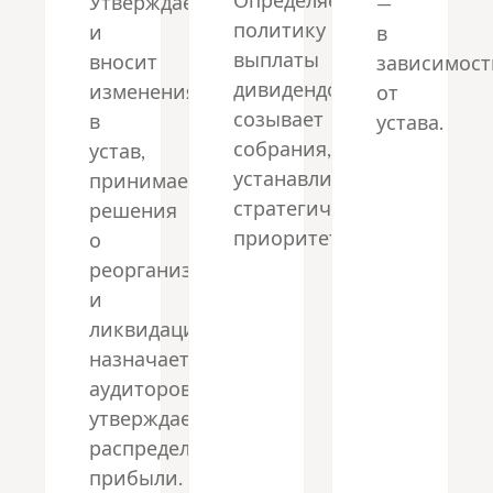
Определяет
Утверждает
—
политику
и
в
выплаты
вносит
зависимост
дивидендов,
изменения
от
созывает
в
устава.
собрания,
устав,
устанавливает
принимает
стратегические
решения
приоритеты.
о
реорганизации
и
ликвидации,
назначает
аудиторов,
утверждает
распределение
прибыли.