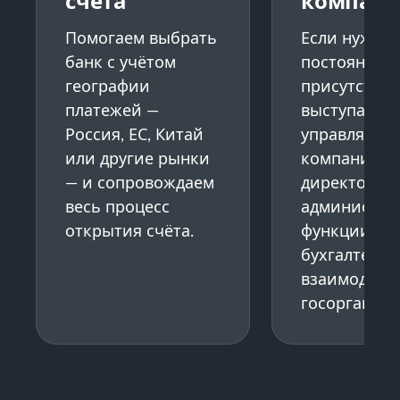
счёта
компан
Помогаем выбрать
Если нужно
банк с учётом
постоянное
географии
присутствие
платежей —
выступаем в
Россия, ЕС, Китай
управляющ
или другие рынки
компании:
— и сопровождаем
директор,
весь процесс
администра
открытия счёта.
функции,
бухгалтерия
взаимодейст
госорганами