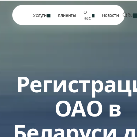
О
Услуги
Клиенты
Новости
Ru
нас
Регистрац
ОАО в
Беларуси 