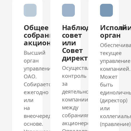
Общее
Наблюдательный
Исполн
собрание
совет
орган
акционеров
или
Обеспечив
Совет
Высший
текущее
директоров
орган
управление
Осуществляет
управления
компанией.
контроль
ОАО.
Может
за
Собирается
быть
деятельностью
ежегодно
единоличн
компании
или
(директор)
между
на
или
собраниями
внеочередной
коллегиал
акционеров.
основе.
(правление)