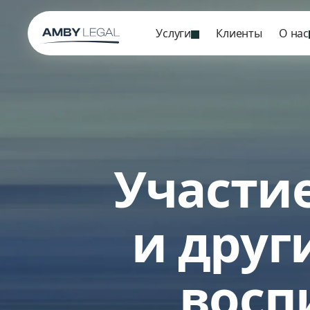
Услуги
Клиенты
О нас
Участи
и друг
восп