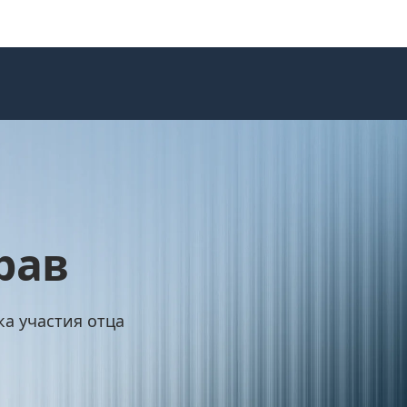
рав
а участия отца