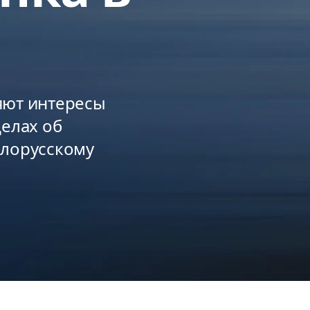
яют интересы
делах об
елорусскому