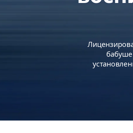
Лицензирова
бабушек
установлен