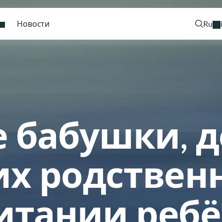
Новости
Ru
е бабушки, 
их родствен
итании ребё