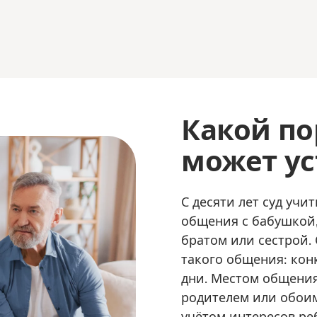
Какой п
может ус
С десяти лет суд уч
общения с бабушкой,
братом или сестрой. 
такого общения: кон
дни. Местом общения
родителем или обоим
учётом интересов ре