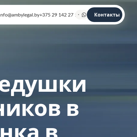
info@ambylegal.by
+375 29 142 27 19
Контакты
дедушки
ников в
нка в