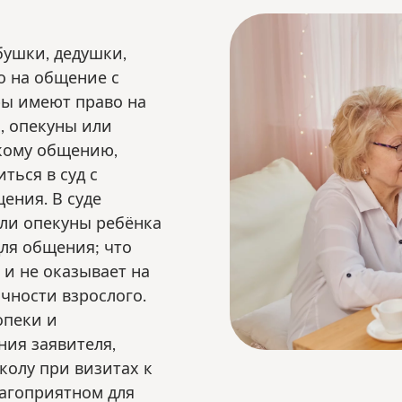
бушки, дедушки,
о на общение с
ры имеют право на
и, опекуны или
кому общению,
ться в суд с
ения. В суде
или опекуны ребёнка
ля общения; что
и не оказывает на
ичности взрослого.
опеки и
ния заявителя,
колу при визитах к
лагоприятном для