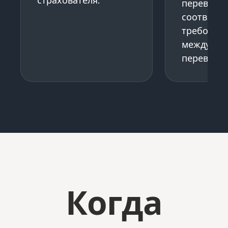
страхователя.
перевозч
соответст
требован
междунар
перевозок
Когда