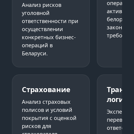
операций
Анализ рисков
активами 
уголовной
белорусск
ответственности при
законодат
осуществлении
требовани
конкретных бизнес-
операций в
Беларуси.
Страхование
Трансп
логист
Анализ страховых
полисов и условий
Экспертиз
покрытия с оценкой
перевозки
рисков для
ответстве