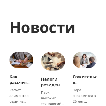
Новости
Сожительство
Как
Налоги
в
рассчитываются
резидентов
Беларуси:
алименты
ПВТ в
Пара
Расчёт
Парк
почему
в
Беларуси
знакомится в
алиментов —
высоких
совместная
Беларуси
в 2026 году
25 лет,
один из
технологий
жизнь не
в 2026 году