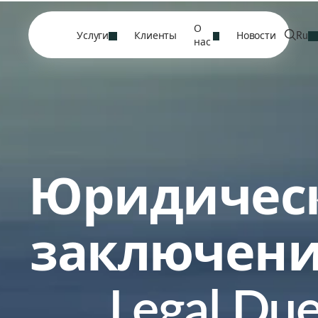
О
Услуги
Клиенты
Новости
Ru
нас
Юридичес
заключени
Legal Du