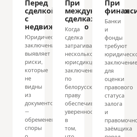
Перед
При
При
сделкой
международных
финанс
с
сделках
Банки
недвижимостью
Когда
и
Юридическое
сделка
фонды
заключение
затрагивает
требуют
выявляет
несколько
юридическ
риски,
юрисдикций,
заключени
которые
заключение
для
не
по
оценки
видны
белорусскому
правового
из
праву
статуса
документов
обеспечивает
залога
—
уверенность
и
обременения,
в
правомочн
споры
том,
заёмщика
о
что
перед