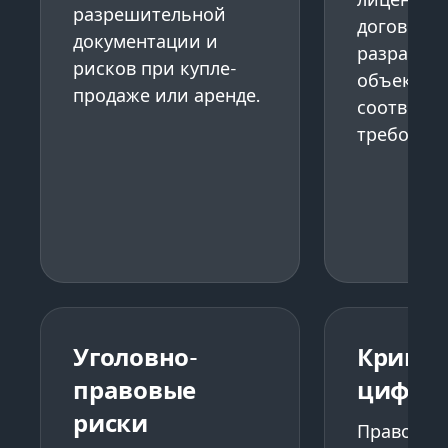
разрешительной
договоров
документации и
разработк
рисков при купле-
объекты 
продаже или аренде.
соответст
требован
Уголовно-
Крипто
правовые
цифро
риски
Правовой