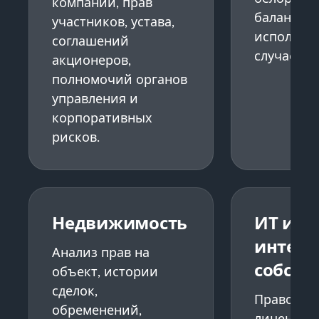
компании, прав
баланса р
участников, устава,
исполним
соглашений
случае сп
акционеров,
полномочий органов
управления и
корпоративных
рисков.
Недвижимость
ИТ и
интелл
Анализ прав на
собств
объект, истории
сделок,
Правовая 
обременений,
лицензио