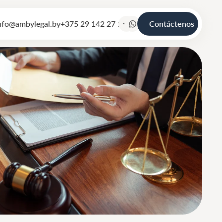
nfo@ambylegal.by
+375 29 142 27 19
Contáctenos