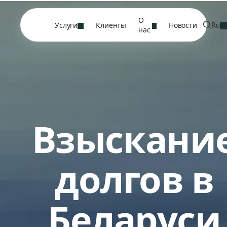
О
Услуги
Клиенты
Новости
Ru
нас
Взыскани
долгов в
Беларуси