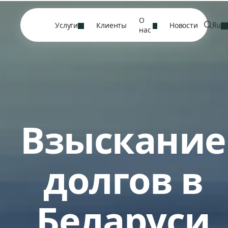
О
Услуги
Клиенты
Новости
Ru
нас
Взыскание
долгов в
Беларуси