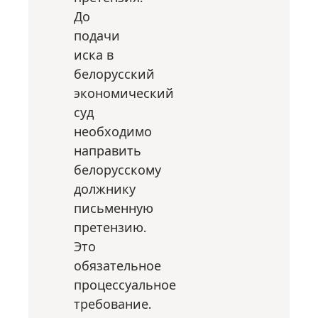
До
подачи
иска в
белорусский
экономический
суд
необходимо
направить
белорусскому
должнику
письменную
претензию.
Это
обязательное
процессуальное
требование.