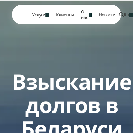
О
Услуги
Клиенты
Новости
Ru
нас
Взыскание
долгов в
Беларуси