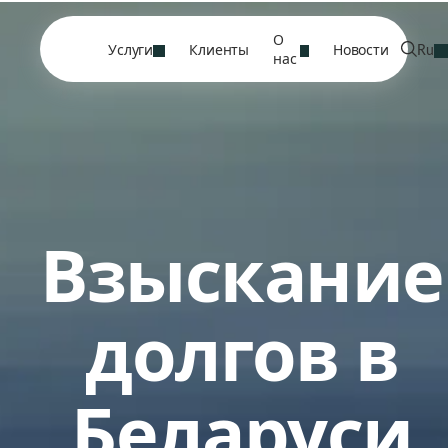
О
Услуги
Клиенты
Новости
Ru
нас
Взыскание
долгов в
Беларуси