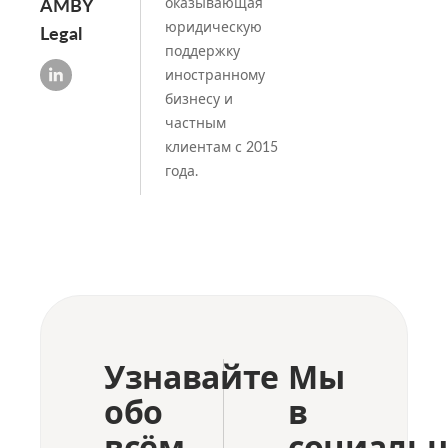
AMBY
оказывающая
юридическую
Legal
поддержку
иностранному
бизнесу и
частным
клиентам с 2015
года.
Узнавайте
Мы
обо
в
всём
социаль