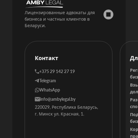
Лицензированные адвокаты для
бизнеса и частных клиентов в
Беларуси.
Контакт
Дл
Рег
+375 29 142 27 19
биз
Telegram
Вз
WhatsApp
дол
info@ambylegal.by
Ра
спо
220029, Республика Беларусь,
г. Минск ул. Красная, 1.
Под
биз
Ко
пр