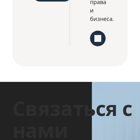
права
и
бизнеса.
Связаться с
нами