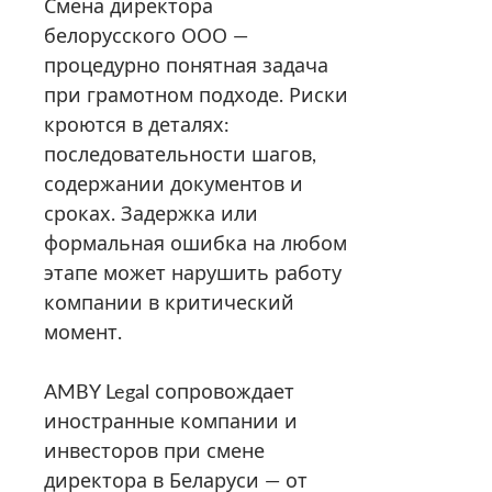
Смена директора
от подготовки документов до
юридически ничтожно.
белорусского ООО —
государственной регистрации.
процедурно понятная задача
Подробнее об услугах по
при грамотном подходе. Риски
корпоративному праву — на
кроются в деталях:
странице
«Корпоративное
последовательности шагов,
право»
.
содержании документов и
сроках. Задержка или
формальная ошибка на любом
этапе может нарушить работу
компании в критический
момент.
AMBY Legal сопровождает
иностранные компании и
инвесторов при смене
директора в Беларуси — от