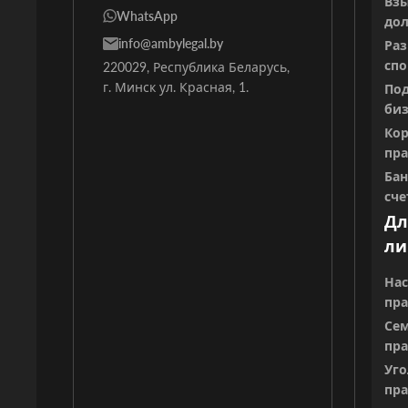
Вз
WhatsApp
дол
info@ambylegal.by
Ра
спо
220029, Республика Беларусь,
г. Минск ул. Красная, 1.
Под
биз
Ко
пр
Ба
сче
Дл
ли
Нас
пр
Се
пр
Уго
пр