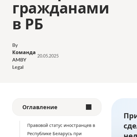
гражданами
в РБ
By
Команда
20.05.2025
AMBY
Legal
Оглавление
Пр
сд
Правовой статус иностранцев в
Республике Беларусь при
не