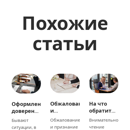
Похожие
статьи
Обжалование
На что
Оформление
и
обратить
доверенности
признание
внимание
в
Обжалование
Внимательное
Бывают
недействительным
в
Беларуси
и признание
чтение
ситуации, в