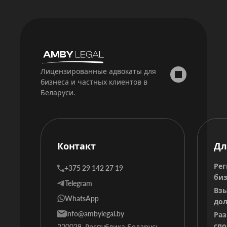
Лицензированные адвокаты для
бизнеса и частных клиентов в
Беларуси.
Контакт
Дл
Рег
+375 29 142 27 19
биз
Telegram
Вз
WhatsApp
дол
info@ambylegal.by
Ра
спо
220029, Республика Беларусь,