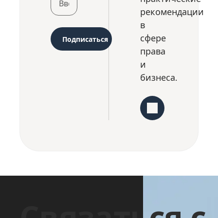
категория.
механизмами
рекомендации
[…]
для
в
эффективного
сфере
Подписаться
разрешения
права
данных
и
вопросов. В
бизнеса.
этой […]
Связаться с