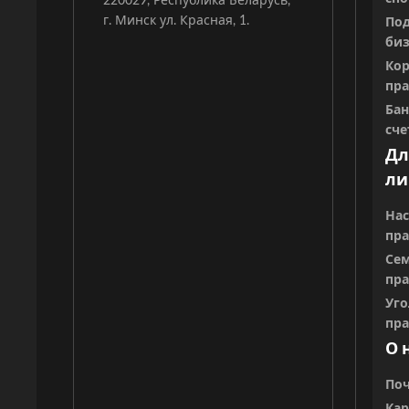
г. Минск ул. Красная, 1.
Под
биз
Ко
пр
Ба
сче
Дл
ли
Нас
пр
Се
пр
Уго
пр
О 
По
Кар