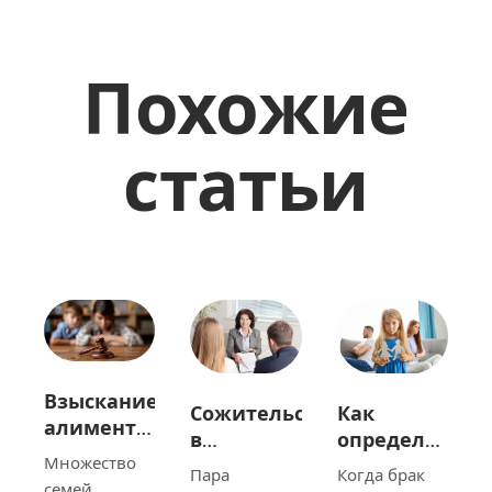
Похожие
статьи
Взыскание
Сожительство
Как
алиментов
в
определяется
с
Беларуси:
место
Множество
Пара
Когда брак
иностранного
почему
жительства
семей