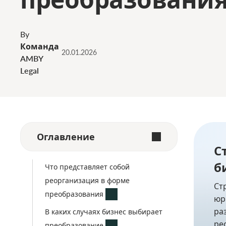
By
Команда
20.01.2026
AMBY
Legal
Оглавление
С
б
Что представляет собой
реорганизация в форме
Ст
преобразования
юр
ра
В каких случаях бизнес выбирает
ре
преобразование