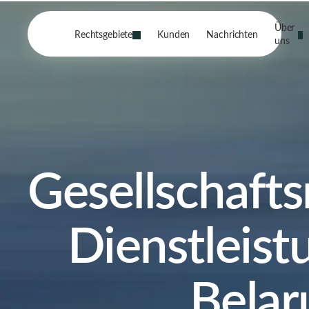
Über
Rechtsgebiete
Kunden
Nachrichten
uns
Gesellschafts
Dienstleist
Belar