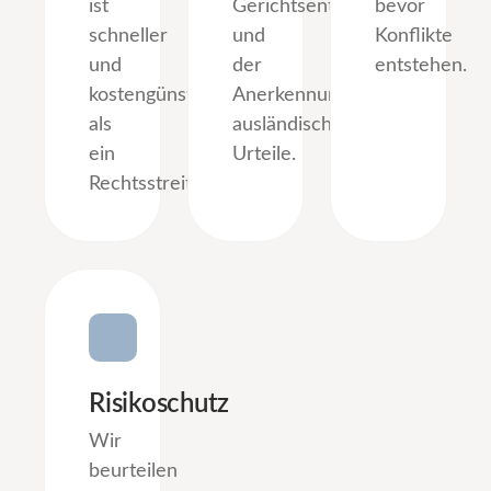
ist
Gerichtsentscheidungen
bevor
schneller
und
Konflikte
und
der
entstehen.
kostengünstiger
Anerkennung
als
ausländischer
ein
Urteile.
Rechtsstreit.
Risikoschutz
Wir
beurteilen