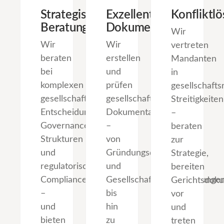
Strategische
Exzellente
Konfliktl
Beratung
Dokumentation
Wir
Wir
Wir
vertreten
beraten
erstellen
Mandanten
bei
und
in
komplexen
prüfen
gesellschafts
gesellschaftsrechtlichen
gesellschaftsrechtliche
Streitigkeiten
Entscheidungen,
Dokumentation
–
Governance-
–
beraten
Strukturen
von
zur
und
Gründungsdokumenten
Strategie,
regulatorischer
und
bereiten
Compliance
Gesellschaftervereinbarunge
Gerichtsdok
–
bis
vor
und
hin
und
bieten
zu
treten