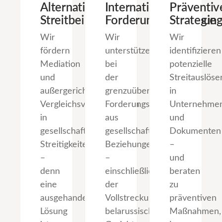
Alternative
Internationale
Präventiv
Streitbeilegung
Forderungseintreibun
Strategie
Wir
Wir
Wir
fördern
unterstützen
identifizieren
Mediation
bei
potenzielle
und
der
Streitauslöse
außergerichtliche
grenzuüberschreitenden
in
Vergleichsverhandlungen
Forderungseintreibung
Unternehmen
in
aus
und
gesellschaftsrechtlichen
gesellschaftsrechtlichen
Dokumenten
Streitigkeiten
Beziehungen
–
–
–
und
denn
einschließlich
beraten
eine
der
zu
ausgehandelte
Vollstreckung
präventiven
Lösung
belarussischer
Maßnahmen,