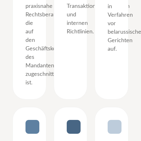
praxisnahe
Transaktionsdokumenten
in
Rechtsberatung,
und
Verfahren
die
internen
vor
auf
Richtlinien.
belarussisch
den
Gerichten
Geschäftskontext
auf.
des
Mandanten
zugeschnitten
ist.