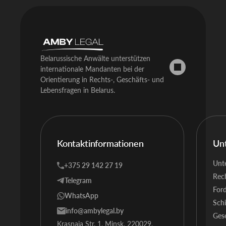
Belarussische Anwälte unterstützen
internationale Mandanten bei der
Orientierung in Rechts-, Geschäfts- und
Lebensfragen in Belarus.
Kontaktinformationen
Un
Unt
+375 29 142 27 19
Rech
Telegram
Ford
WhatsApp
Schi
info@ambylegal.by
Gese
Krasnaja Str. 1, Minsk, 220029,