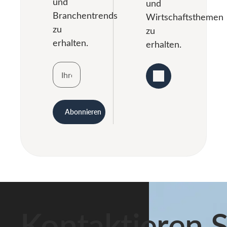
und
und
Branchentrends
Wirtschaftsthemen
zu
zu
erhalten.
erhalten.
Abonnieren
Kontaktieren S