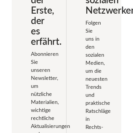
Anerkennung
lautet: ja. […]
die GmbH
Erste,
Netzwerke
tatsächlich
bereits im
Geld zu […]
der
Liquidationsverfahren
Folgen
befindet. Oder
es
Sie
schlimmer: in
erfährt.
uns in
der Insolvenz.
den
Der erste
Abonnieren
sozialen
Impuls ist,
Sie
einen Anwalt
Medien,
in Belarus
unseren
um die
anzurufen. […]
Newsletter,
neuesten
um
Trends
nützliche
und
Materialien,
praktische
wichtige
Ratschläge
rechtliche
in
Aktualisierungen
Rechts-