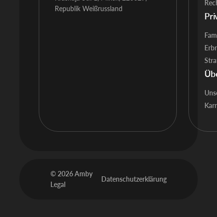
Rec
Republik Weißrussland
Pri
Fami
Erb
Stra
Üb
Uns
Karr
© 2026 Amby
Datenschutzerklärung
Legal