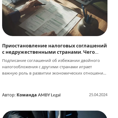
Приостановление налоговых соглашений
с недружественными странами. Чего
ожидать?
Подписание соглашений об избежании двойного
налогообложения с другими странами играет
важную роль в развитии экономических отношений
между государствами. Однако недавнее решение
Беларуси о приостановлении действия таких
соглашений с недружественными странами
Автор:
Команда AMBY Legal
25.04.2024
вызывает серьезные обсуждения и волнения. В
данной статье мы рассмотрим последствия этого
шага. Какие страны относятся к недружественным
Еще в апреле 2022 года белорусское правительство