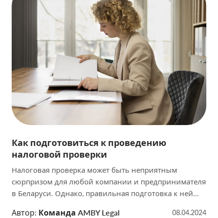
правильный выбор и использовать кредит в своих
финансовых […]
Как подготовиться к проведению
налоговой проверки
Налоговая проверка может быть неприятным
сюрпризом для любой компании и предпринимателя
в Беларуси. Однако, правильная подготовка к ней
может существенно облегчить процесс и избежать
Автор:
Команда AMBY Legal
08.04.2024
неприятных последствий. В данной статье мы