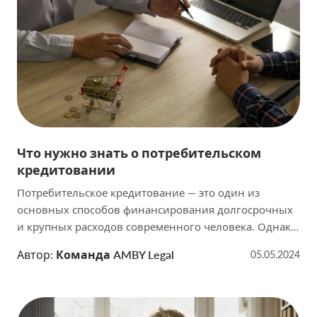
Что нужно знать о потребительском
кредитовании
Потребительское кредитование — это один из
основных способов финансирования долгосрочных
и крупных расходов современного человека. Однако,
перед тем как брать кредит, важно учесть несколько
Автор:
Команда AMBY Legal
05.05.2024
важных аспектов, чтобы избежать финансовых
проблем в будущем. В данной статье мы рассмотрим
основные моменты, которые необходимо знать о
потребительском кредитовании, чтобы сделать