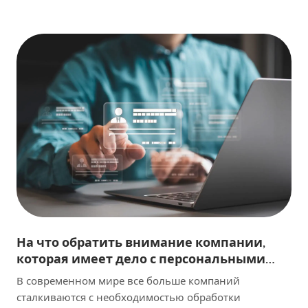
расскажем, как правильно подготовиться к
налоговой проверке, чтобы избежать неприятных
ситуаций и сохранить свои финансы в порядке. Кто
может проводить налоговую проверку и за какой […]
На что обратить внимание компании,
которая имеет дело с персональными
данными граждан Евросоюза
В современном мире все больше компаний
сталкиваются с необходимостью обработки