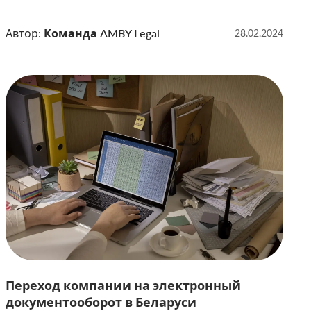
торговли (МАРТ). После получения свидетельства о
государственной регистрации рекламной игры от
Автор:
Команда AMBY Legal
28.02.2024
МАРТ, компания обязана соблюдать установленные
правила проведения рекламной игры. Если требуется
получить подробную информацию о процедуре
проведения рекламной […]
Переход компании на электронный
документооборот в Беларуси