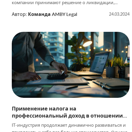
компании принимают решение о ликвидации,
процесс контролируется государством и регулируется
Автор:
Команда AMBY Legal
24.03.2024
соответствующим законодательством. Процедура
ликвидации для каждой компании индивидуальна.
В нашей статье мы рассмотрим основные
особенности ликвидации компаний в Беларуси, а
также правила и требования, которые необходимо
соблюдать при проведении данной процедуры. Если
[…]
Применение налога на
профессиональный доход в отношении
IT-услуг
IT-индустрия продолжает динамично развиваться и