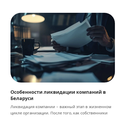
по кредиту, чтобы избежать неприятных сюрпризов
и правильно управлять своими финансами. Что
такое проценты за пользование кредитом Важно
понимать суть процентов за […]
Особенности ликвидации компаний в
Беларуси
Ликвидация компании – важный этап в жизненном
цикле организации. После того, как собственники