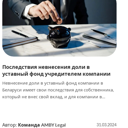
[…]
Последствия невнесения доли в
уставный фонд учредителем компании
Невнесение доли в уставный фонд компании в
Беларуси имеет свои последствия для собственника,
который не внес свой вклад, и для компании в
целом. В данной статье наши специалисты
рассмотрят, что ожидает компанию и учредителя в
случае, когда он не внес свою долю в уставных фонд
в установленный срок, что может предпринять
Автор:
Команда AMBY Legal
31.03.2024