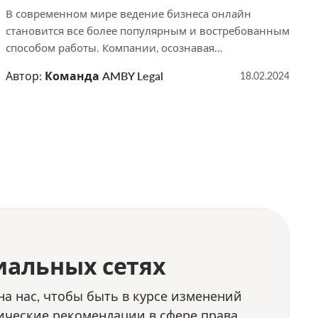
В современном мире ведение бизнеса онлайн
становится все более популярным и востребованным
способом работы. Компании, осознавая
преимущества цифровизации и автоматизации
Автор:
Команда AMBY Legal
18.02.2024
процессов, все шире внедряют электронный
документооборот. Он позволяет значительно
ускорить обмен информацией, сократить временные
и финансовые затраты, а также повысить уровень
безопасности и надежности данных. В статье
рассмотрим преимущества перехода компаний в
Беларуси на электронный […]
иальных сетях
а нас, чтобы быть в курсе изменений
ические рекомендации в сфере права