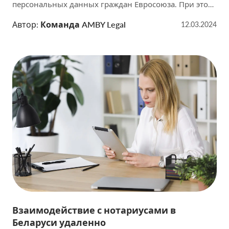
персональных данных граждан Евросоюза. При этом
важно помнить о том, что европейские законы о
Автор:
Команда AMBY Legal
12.03.2024
защите данных устанавливают жесткие требования к
обработке и хранению персональной информации. В
данной статье мы рассмотрим основные аспекты,
которые необходимо учитывать компаниям,
работающим с данными европейских граждан,
чтобы избежать штрафов и […]
Взаимодействие с нотариусами в
Беларуси удаленно