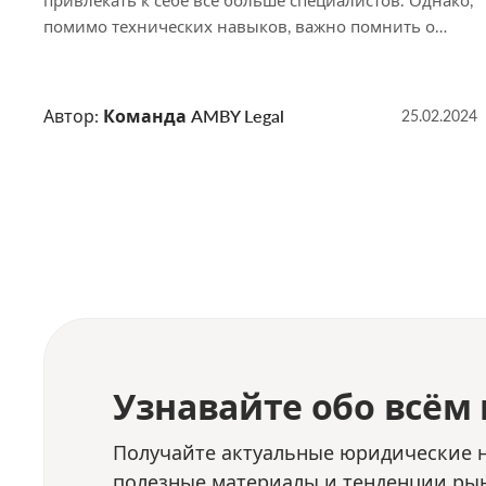
привлекать к себе все больше специалистов. Однако,
помимо технических навыков, важно помнить о
финансовых аспектах своей профессии. Один из них
– уплата налога на профессиональный доход, когда
IT-услуги оказывают не в рамках трудовых
Автор:
Команда AMBY Legal
25.02.2024
обязанностей. В данной статье мы рассмотрим
особенности применения налога на
профессиональный доход в IT-сфере. Почему
специалистам в […]
Узнавайте обо всём
Получайте актуальные юридические н
полезные материалы и тенденции рын