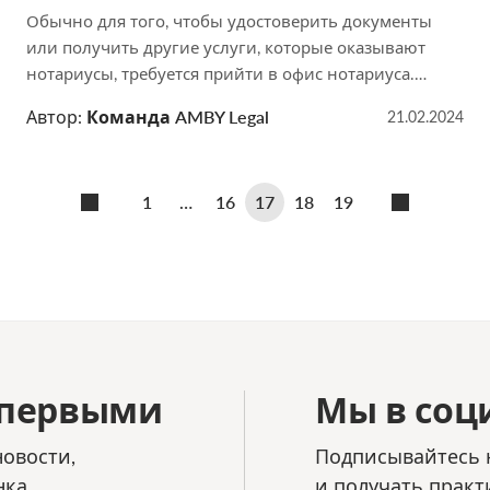
Обычно для того, чтобы удостоверить документы
или получить другие услуги, которые оказывают
нотариусы, требуется прийти в офис нотариуса.
Однако уже сейчас можно получать удаленно
Автор:
Команда AMBY Legal
21.02.2024
некоторую информацию, которая не является
нотариальной тайной. Также в настоящее время
принят ряд поправок, которые позволят
1
…
16
17
18
19
взаимодействовать с нотариусами без личного
присутствия в офисе нотариуса. Такие поправки
начнут действовать в июле […]
 первыми
Мы в соц
овости,
Подписывайтесь н
ка.
и получать практ