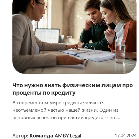
индивидуальных предпринимателей до
обязательного социального страхования. В данной
статье мы […]
Что нужно знать физическим лицам про
проценты по кредиту
В современном мире кредиты являются
неотъемлемой частью нашей жизни. Один из
основных аспектов при взятии кредита — это
процентная ставка. В этой статье мы рассмотрим, что
нужно знать каждому физическому лицу о процентах
Автор:
Команда AMBY Legal
17.04.2024