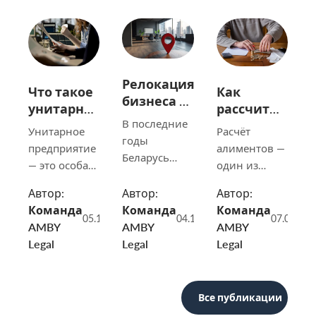
Релокация
Что такое
Как
бизнеса в
унитарное
рассчитывают
Беларусь
предприятие
алименты
В последние
Унитарное
Расчёт
в
годы
предприятие
алиментов —
Беларуси
Беларусь
— это особая
один из
в 2026 году
становится
форма
ключевых и
всё более
Автор:
Автор:
Автор:
коммерческой
наиболее
заметной
Команда
Команда
Команда
организации,
чувствительных
05.11.2024
04.11.2025
07.08.202
точкой на
AMBY
AMBY
AMBY
которая
вопросов
карте для
Legal
Legal
Legal
характеризуется
белорусского
компаний,
отсутствием
семейного
которые
права
права.
рассматривают
Все публикации
собственности
Всякий раз,
Восточную