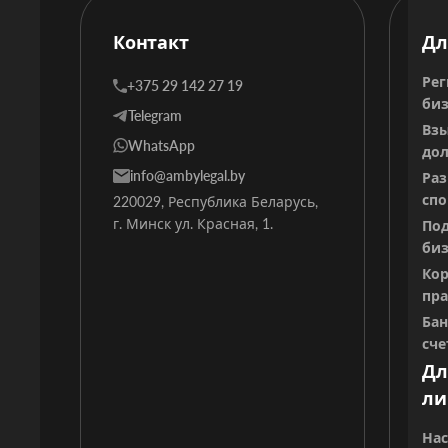
Контакт
Дл
Рег
+375 29 142 27 19
биз
Telegram
Вз
WhatsApp
дол
info@ambylegal.by
Ра
спо
220029, Республика Беларусь,
г. Минск ул. Красная, 1.
Под
биз
Ко
пр
Ба
сче
Дл
ли
Нас