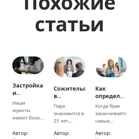
Похожие
статьи
Застройка
Сожительство
Как
и
в
определяется
недвижимость
Беларуси:
место
Наши
Пара
Когда брак
почему
жительства
юристы
знакомится в
заканчивается,
совместная
ребёнка и
имеют более
25 лет,
самые
жизнь не
порядок
чем 10-
съезжается,
сложные
создаёт
общения
летний опыт
Автор:
Автор:
Автор:
живёт вместе
вопросы