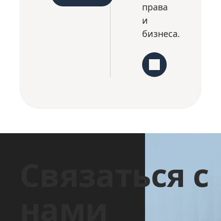
права
и
бизнеса.
Связаться с
нами